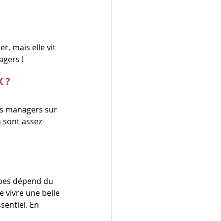
r, mais elle vit 
gers ! 
X ?
s managers sur 
s sont assez 
pes dépend du 
 vivre une belle 
sentiel. En 