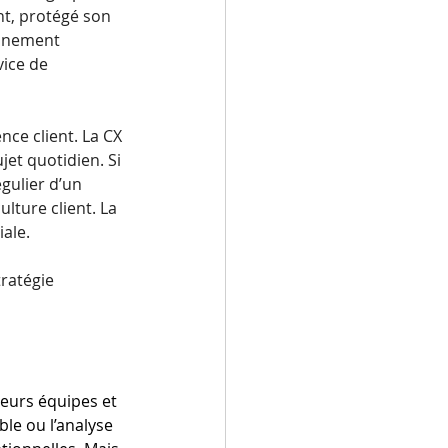
t, protégé son 
onnement 
vice de 
nce client. La CX 
jet quotidien. Si 
gulier d’un 
lture client. La 
ale. 
ratégie 
leurs équipes et 
ble ou l’analyse 