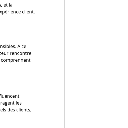
 et la 
xpérience client. 
sibles. A ce 
ateur rencontre 
les comprennent 
fluencent 
ragent les 
ls des clients, 