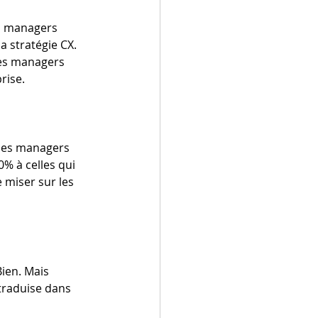
es managers 
a stratégie CX. 
res managers 
rise. 
 des managers 
0% à celles qui 
 miser sur les 
ien. Mais 
traduise dans 