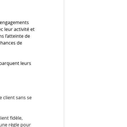
s engagements 
 leur activité et 
s l’atteinte de 
 chances de 
barquent leurs 
 client sans se 
nt fidèle, 
une règle pour 