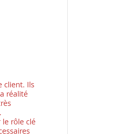
lient. Ils 
a réalité 
très 
. 
e rôle clé 
essaires 