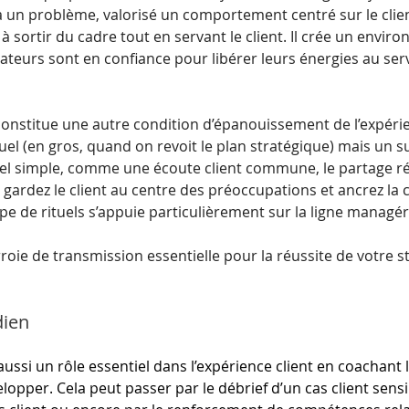
à un problème, valorisé un comportement centré sur le clien
 à sortir du cadre tout en servant le client. Il crée un envir
rateurs sont en confiance pour libérer leurs énergies au ser
 constitue une autre condition d’épanouissement de l’expérie
uel (en gros, quand on revoit le plan stratégique) mais un su
uel simple, comme une écoute client commune, le partage ré
gardez le client au centre des préoccupations et ancrez la cu
pe de rituels s’appuie particulièrement sur la ligne managéri
rroie de transmission essentielle pour la réussite de votre st
dien
ssi un rôle essentiel dans l’expérience client en coachant 
elopper. Cela peut passer par le débrief d’un cas client sensi