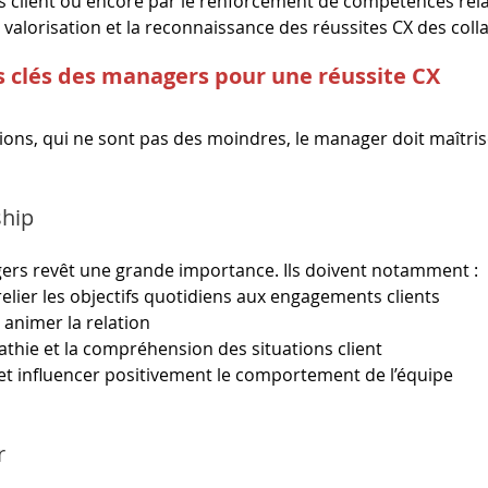
ns client ou encore par le renforcement de compétences rela
a valorisation et la reconnaissance des réussites CX des coll
 clés des managers pour une réussite CX
ions, qui ne sont pas des moindres, le manager doit maîtris
ship
ers revêt une grande importance. Ils doivent notamment :
elier les objectifs quotidiens aux engagements clients
t animer la relation
thie et la compréhension des situations client
et influencer positivement le comportement de l’équipe
r