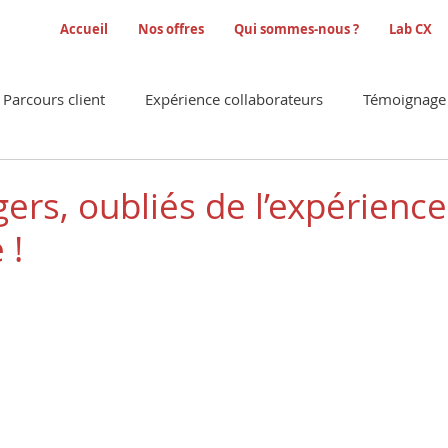
Accueil
Nos offres
Qui sommes-nous ?
Lab CX
Parcours client
Expérience collaborateurs
Témoignage 
es/enquêtes
rs, oubliés de l’expérience 
 !