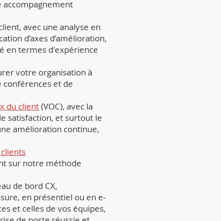
re accompagnement
client, avec une analyse en
ication d’axes d’amélioration,
té en termes d'expérience
urer votre organisation à
de conférences et de
x du client
(VOC), avec la
 satisfaction, et surtout le
ne amélioration continue,
clients
nt sur notre méthode
leau de bord CX,
ure, en présentiel ou en e-
s et celles de vos équipes,
ise de poste réussie et