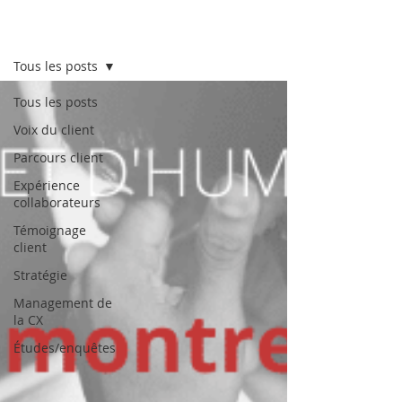
Lab CX
Tous les posts
Tous les posts
Voix du client
Parcours client
Expérience
collaborateurs
Témoignage
client
Stratégie
Management de
la CX
Études/enquêtes