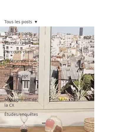
Lab CX
Tous les posts
Tous les posts
Voix du client
Parcours client
Expérience
collaborateurs
Témoignage
client
Stratégie
Management de
la CX
Études/enquêtes