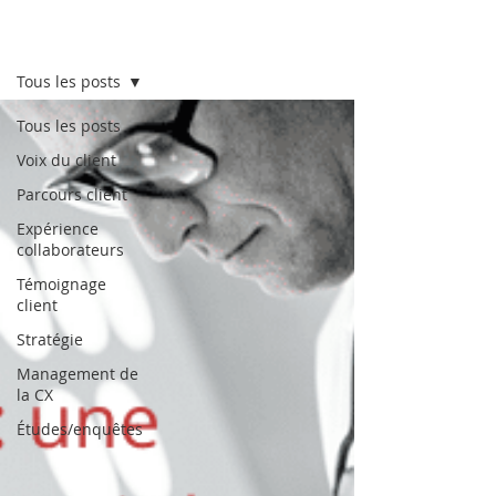
Lab CX
Tous les posts
Tous les posts
Voix du client
Parcours client
Expérience
collaborateurs
Témoignage
client
Stratégie
Management de
la CX
Études/enquêtes