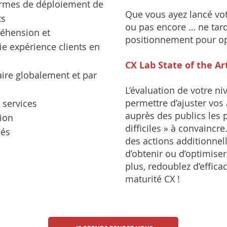
termes de déploiement de
Que vous ayez lancé vot
ts
ou pas encore … ne tard
réhension et
positionnement pour op
ie expérience clients en
CX Lab State of the Art
faire globalement et par
L’évaluation de votre n
permettre d’ajuster vo
s services
auprès des publics les p
ion
difficiles » à convaincre
sés
des actions additionne
d’obtenir ou d’optimise
plus, redoublez d’effica
maturité CX !