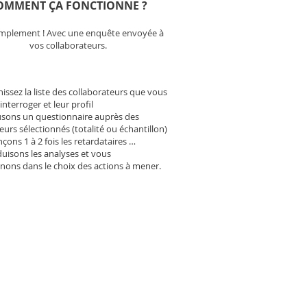
OMMENT ÇA FONCTIONNE ?
implement ! Avec une enquête envoyée à
vos collaborateurs.
issez la liste des collaborateurs que vous
interroger et leur profil
usons un questionnaire auprès des
eurs sélectionnés (totalité ou échantillon)
çons 1 à 2 fois les retardataires …
uisons les analyses et vous
ons dans le choix des actions à mener.