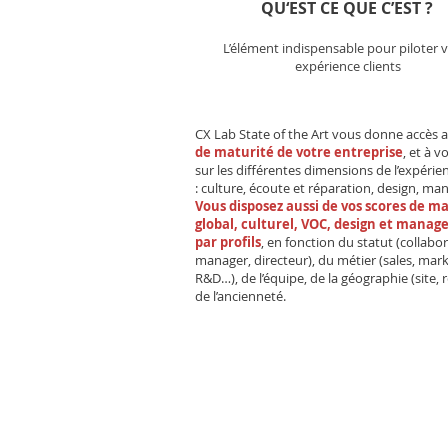
QU‘EST CE QUE C’EST ?
L’élément indispensable pour piloter 
expérience clients
CX Lab State of the Art vous donne accès 
de maturité de votre entreprise
, et à v
sur les différentes dimensions de l’expérien
: culture, écoute et réparation, design, m
Vous disposez aussi de vos scores de m
global, culturel, VOC, design et mana
par profils
, en fonction du statut (collabo
manager, directeur), du métier (sales, mark
R&D…), de l’équipe, de la géographie (site, 
de l’ancienneté.