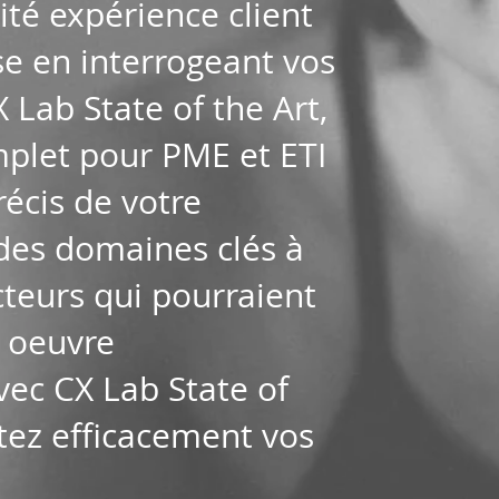
té expérience client
se en interrogeant vos
 Lab State of the Art,
mplet pour PME et ETI
récis de votre
des domaines clés à
cteurs qui pourraient
n oeuvre
vec CX Lab State of
stez efficacement vos