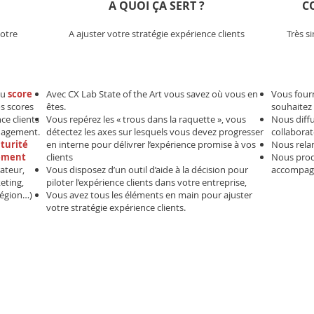
A QUOI ÇA SERT ?
C
votre
A ajuster votre stratégie expérience clients
Très s
au
score
Avec CX Lab State of the Art vous savez où vous en
Vous fourn
os scores
êtes.
souhaitez 
ce clients
Vous repérez les « trous dans la raquette », vous
Nous diff
anagement.
détectez les axes sur lesquels vous devez progresser
collaborat
aturité
en interne pour délivrer l’expérience promise à vos
Nous relan
gement
clients
Nous prod
rateur,
Vous disposez d’un outil d’aide à la décision pour
accompagn
eting,
piloter l’expérience clients dans votre entreprise,
région…)
Vous avez tous les éléments en main pour ajuster
votre stratégie expérience clients.