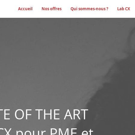
Accueil
Nos offres
Qui sommes-nous ?
Lab CX
TE OF THE ART
CX pour PME et