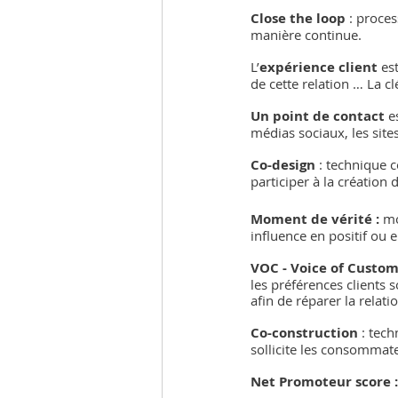
Close the loop 
: proces
manière continue.
L’
expérience client
 es
de cette relation … La clé
Un point de contact
 e
médias sociaux, les sites 
Co-design 
: technique 
participer à la créatio
Moment de vérité :
 mo
influence en positif ou 
VOC - Voice of Custome
les préférences clients s
afin de réparer la relat
Co-construction
 : tec
sollicite les consommate
Net Promoteur score :