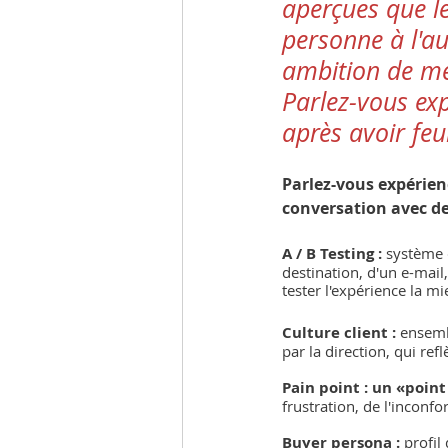
aperçues que le
personne à l'au
ambition de mett
Parlez-vous exp
après avoir feui
Parlez-vous expérienc
conversation avec des
A / B Testing :
 système 
destination, d'un e-mai
tester l'expérience la m
Culture client :
 ensemb
par la direction, qui ref
Pain point : un «poin
frustration, de l'inconfo
Buyer persona :
 profil