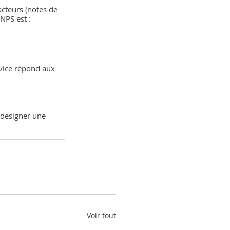
acteurs (notes de 
NPS est : 
rvice répond aux 
à designer une 
Voir tout