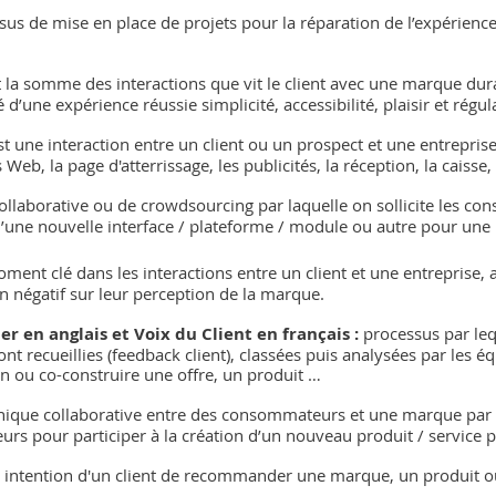
sus de mise en place de projets pour la réparation de l’expérience 
t la somme des interactions que vit le client avec une marque dur
 d’une expérience réussie simplicité, accessibilité, plaisir et régula
st une interaction entre un client ou un prospect et une entreprise :
Web, la page d'atterrissage, les publicités, la réception, la caisse, 
collaborative ou de crowdsourcing par laquelle on sollicite les c
n d’une nouvelle interface / plateforme / module ou autre pour un
ment clé dans les interactions entre un client et une entreprise, 
en négatif sur leur perception de la marque.
r en anglais et Voix du Client en français : 
processus par lequ
ont recueillies (feedback client), classées puis analysées par les é
ion ou co-construire une offre, un produit …
hnique collaborative entre des consommateurs et une marque par 
urs pour participer à la création d’un nouveau produit / service 
 intention d'un client de recommander une marque, un produit ou