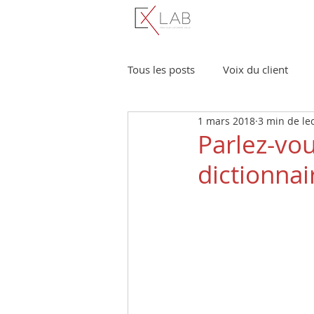
Tous les posts
Voix du client
1 mars 2018
3 min de le
Management de la CX
Étud
Parlez-vou
dictionnai