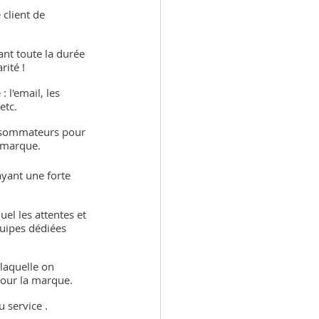
client de 
ant toute la durée 
rité !
 l'email, les 
etc.
onsommateurs pour 
e marque.
ayant une forte 
el les attentes et 
quipes dédiées 
laquelle on 
pour la marque.
 service .