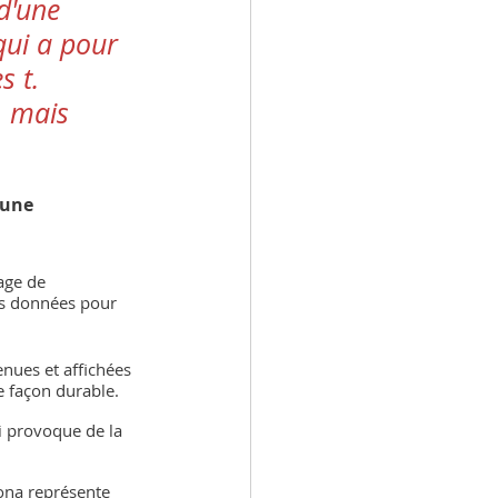
d'une 
qui a pour 
s t. 
, mais 
 une 
age de 
es données pour 
nues et affichées 
de façon durable.
i provoque de la 
sona représente 