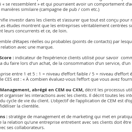
i « se ressemblent » et qui pourraient avoir un comportement d’ac
 manières similaire (campagne de pub / com etc.)
gnifie investir dans les clients et s'assurer que tout est conçu pour
 Les études montrent que les entreprises véritablement centrées sur
 leurs concurrents et ce, de loin.
emble d'étapes réelles ou probables (points de contacts) par lesque
a relation avec une marque.
Score :
 indicateur de l’expérience clients utilisé pour savoir  comm
’il a du faire lors d'un achat, de la consommation d'un service, d'un
ise entre 1 et 5 : 1 = niveau d’effort faible / 5 = niveau d’effort 
e CES est : « À combien évaluez-vous l’effort que vous avez fourni
 Management, abrégé en CEM ou CXM,
 décrit les processus util
t organiser les interactions avec les clients. Il décrit toutes les in
u cycle de vie du client. L'objectif de l'application de CEM est d'o
idéliser la clientèle.
ns :
 stratégie de management et de marketing qui met en pratique
e la relation qu'une entreprise entretient avec ses clients doit êt
avec ses collaborateurs.