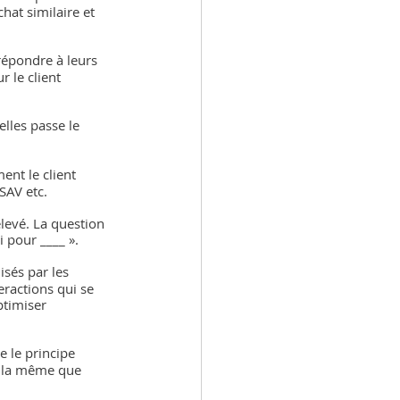
hat similaire et 
 répondre à leurs 
 le client 
lles passe le 
ent le client 
 SAV etc.
élevé. La question 
 pour ____ ».
isés par les 
teractions qui se 
ptimiser 
 le principe 
re la même que 