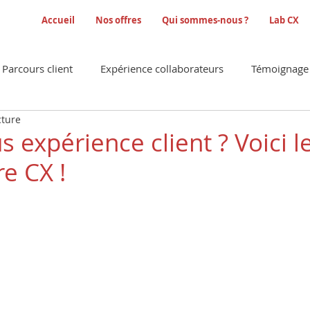
Accueil
Nos offres
Qui sommes-nous ?
Lab CX
Parcours client
Expérience collaborateurs
Témoignage 
cture
es/enquêtes
s expérience client ? Voici l
re CX !