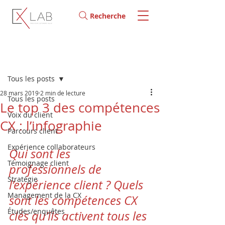
Recherche
Post
Tous les posts
28 mars 2019
2 min de lecture
Tous les posts
Le top 3 des compétences
Voix du client
CX : l’infographie
Parcours client
Expérience collaborateurs
Qui sont les 
Témoignage client
professionnels de 
Stratégie
l’expérience client ? Quels 
Management de la CX
sont les compétences CX 
Études/enquêtes
clés qu’ils activent tous les 