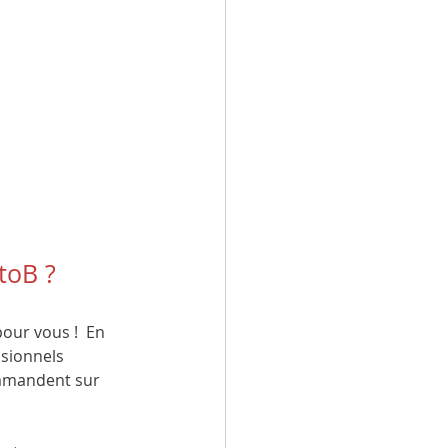
toB ?
our vous !  En 
ssionnels 
ommandent sur 