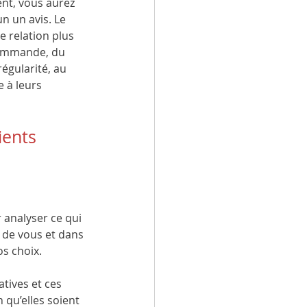
ent, vous aurez 
n un avis. Le 
e relation plus 
 commande, du 
régularité, au 
 à leurs 
ients 
 analyser ce qui 
t de vous et dans 
os choix.
atives et ces 
 qu’elles soient 