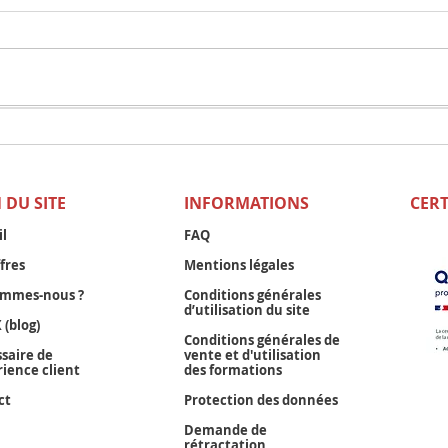
Pourquoi l’Expérience Client
Renc
est un moteur économique
Doll
(et comment la piloter) —
Mark
 DU SITE
INFORMATIONS
CERT
Notre interview au Figaro-
stra
Eco
Cent
il
FAQ
fres
Mentions légales
ommes-nous ?
Conditions générales
d’utilisation du site
 (blog)
Conditions générales de
ssaire de
vente et d'utilisation
rience client
des formations
ct
Protection des données
Demande de
rétractation