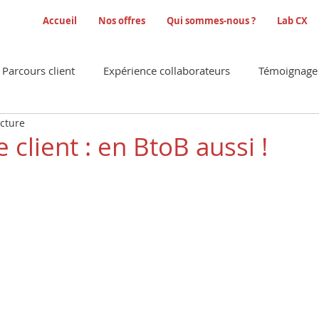
Accueil
Nos offres
Qui sommes-nous ?
Lab CX
Parcours client
Expérience collaborateurs
Témoignage 
ecture
es/enquêtes
 client : en BtoB aussi !