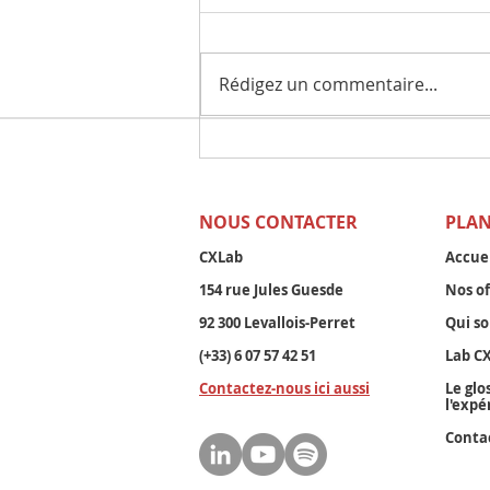
Rédigez un commentaire...
Métiers de l'expérience
client : ce que les offres
d’emploi racontent sur la
NOUS CONTACTER
PLAN
transformation des
entreprises.
CXLab
Accue
154 rue Jules Guesde
Nos of
92 300 Levallois-Perret
Qui s
(+33) 6 07 57 42 51
Lab CX
Contactez-nous ici aussi
Le glo
l'expé
Conta