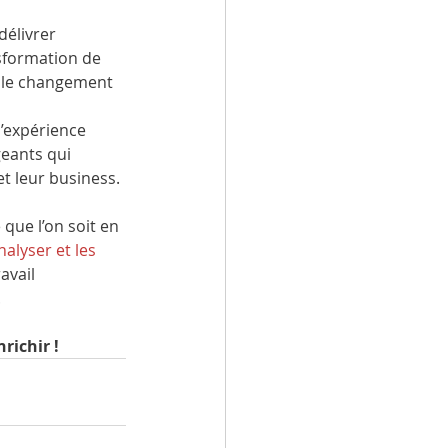
élivrer 
nsformation de 
r, le changement 
’expérience 
geants qui 
t leur business.
que l’on soit en 
nalyser et les 
vail 
.
richir !