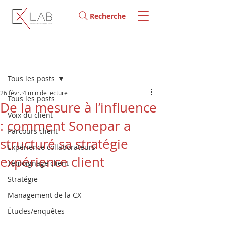
Recherche
Post
Tous les posts
26 févr.
4 min de lecture
Tous les posts
De la mesure à l’influence
Voix du client
: comment Sonepar a
Parcours client
structuré sa stratégie
Expérience collaborateurs
expérience client
Témoignage client
Stratégie
Management de la CX
Études/enquêtes