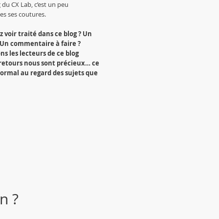
g du CX Lab, c’est un peu
tes ses coutures.
 voir traité dans ce blog ? Un
 Un commentaire à faire ?
ns les lecteurs de ce blog
retours nous sont précieux… ce
normal au regard des sujets que
n ?