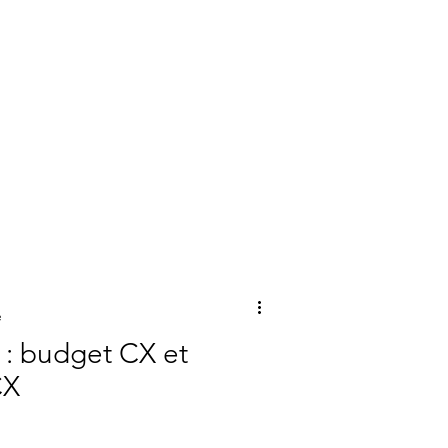
e
 : budget CX et
CX