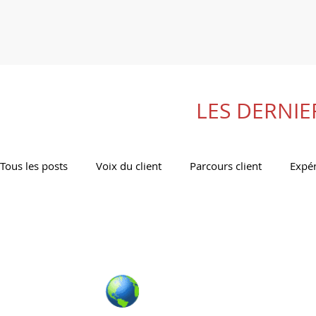
LES DERNIE
Tous les posts
Voix du client
Parcours client
Expér
Management de la CX
Études/enquêtes